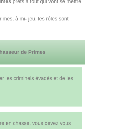
rimes
prêts à tout qui vont se mettre
imes, à mi- jeu, les rôles sont
hasseur de Primes
er les criminels évadés et de les
tre en chasse, vous devez vous