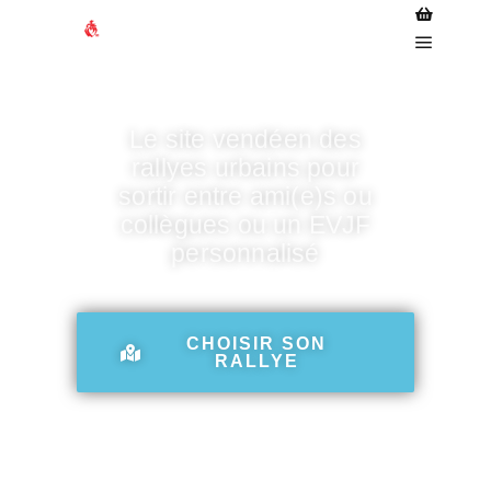
Le site vendéen des
rallyes urbains pour
sortir entre ami(e)s ou
collègues ou un EVJF
personnalisé
CHOISIR SON
RALLYE