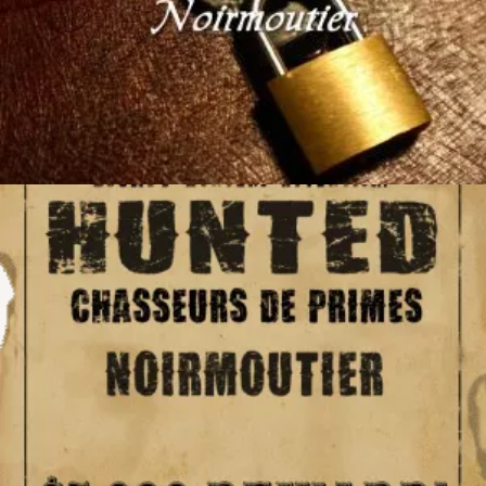
80
€
Ajouter au panier
80
€