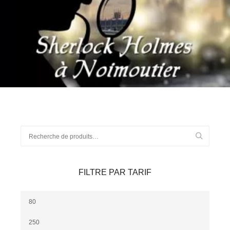
80
€
Ajouter au panier
Recherche
pour :
FILTRE PAR TARIF
Prix
min
Prix