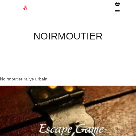
Barre de 
Menu pr
NOIRMOUTIER
Noirmoutier rallye urbain